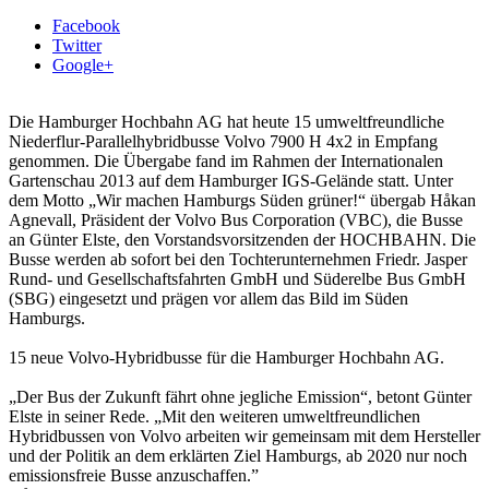
Facebook
Twitter
Google+
Die Hamburger Hochbahn AG hat heute 15 umweltfreundliche
Niederflur-Parallelhybridbusse Volvo 7900 H 4x2 in Empfang
genommen. Die Übergabe fand im Rahmen der Internationalen
Gartenschau 2013 auf dem Hamburger IGS-Gelände statt. Unter
dem Motto „Wir machen Hamburgs Süden grüner!“ übergab Håkan
Agnevall, Präsident der Volvo Bus Corporation (VBC), die Busse
an Günter Elste, den Vorstandsvorsitzenden der HOCHBAHN. Die
Busse werden ab sofort bei den Tochterunternehmen Friedr. Jasper
Rund- und Gesellschaftsfahrten GmbH und Süderelbe Bus GmbH
(SBG) eingesetzt und prägen vor allem das Bild im Süden
Hamburgs.
15 neue Volvo-Hybridbusse für die Hamburger Hochbahn AG.
„Der Bus der Zukunft fährt ohne jegliche Emission“, betont Günter
Elste in seiner Rede. „Mit den weiteren umweltfreundlichen
Hybridbussen von Volvo arbeiten wir gemeinsam mit dem Hersteller
und der Politik an dem erklärten Ziel Hamburgs, ab 2020 nur noch
emissionsfreie Busse anzuschaffen.”