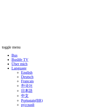
toggle menu
Bus
Buslife TV
Über mich
Language
English
Deutsch
Français
한국어
日本語
中文
Portugais(BR)
ру́сский