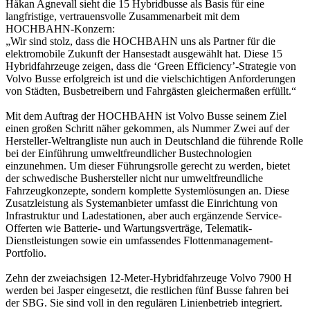
Håkan Agnevall sieht die 15 Hybridbusse als Basis für eine
langfristige, vertrauensvolle Zusammenarbeit mit dem
HOCHBAHN-Konzern:
„Wir sind stolz, dass die HOCHBAHN uns als Partner für die
elektromobile Zukunft der Hansestadt ausgewählt hat. Diese 15
Hybridfahrzeuge zeigen, dass die ‘Green Efficiency’-Strategie von
Volvo Busse erfolgreich ist und die vielschichtigen Anforderungen
von Städten, Busbetreibern und Fahrgästen gleichermaßen erfüllt.“
Mit dem Auftrag der HOCHBAHN ist Volvo Busse seinem Ziel
einen großen Schritt näher gekommen, als Nummer Zwei auf der
Hersteller-Weltrangliste nun auch in Deutschland die führende Rolle
bei der Einführung umweltfreundlicher Bustechnologien
einzunehmen. Um dieser Führungsrolle gerecht zu werden, bietet
der schwedische Bushersteller nicht nur umweltfreundliche
Fahrzeugkonzepte, sondern komplette Systemlösungen an. Diese
Zusatzleistung als Systemanbieter umfasst die Einrichtung von
Infrastruktur und Ladestationen, aber auch ergänzende Service-
Offerten wie Batterie- und Wartungsverträge, Telematik-
Dienstleistungen sowie ein umfassendes Flottenmanagement-
Portfolio.
Zehn der zweiachsigen 12-Meter-Hybridfahrzeuge Volvo 7900 H
werden bei Jasper eingesetzt, die restlichen fünf Busse fahren bei
der SBG. Sie sind voll in den regulären Linienbetrieb integriert.