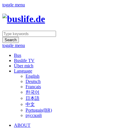
toggle menu
Search
toggle menu
Bus
Buslife TV
Über mich
Language
English
Deutsch
Français
한국어
日本語
中文
Portugais(BR)
ру́сский
ABOUT