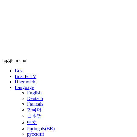
toggle menu
Bus
Buslife TV
Über mich
Language
English
Deutsch
Français
한국어
日本語
中文
Portugais(BR)
ру́сский