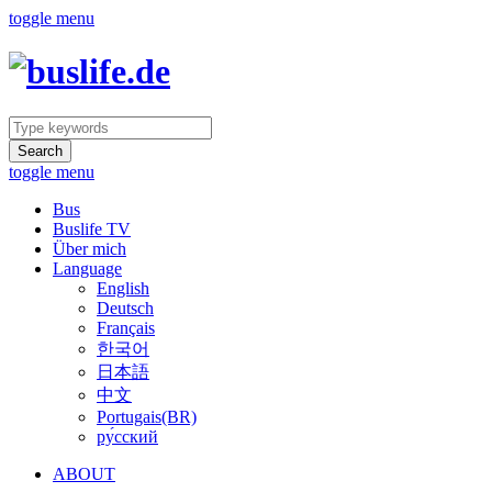
toggle menu
Search
toggle menu
Bus
Buslife TV
Über mich
Language
English
Deutsch
Français
한국어
日本語
中文
Portugais(BR)
ру́сский
ABOUT