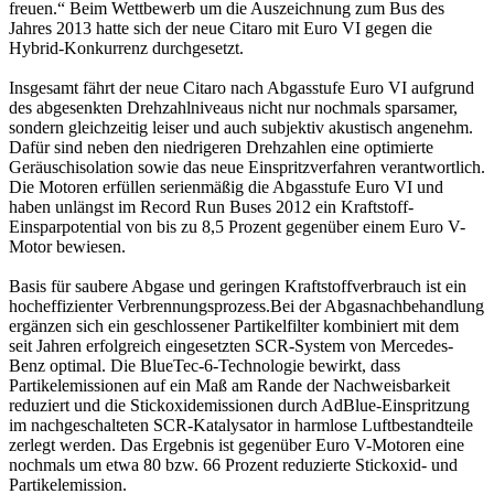
freuen.“ Beim Wettbewerb um die Auszeichnung zum Bus des
Jahres 2013 hatte sich der neue Citaro mit Euro VI gegen die
Hybrid-Konkurrenz durchgesetzt.
Insgesamt fährt der neue Citaro nach Abgasstufe Euro VI aufgrund
des abgesenkten Drehzahlniveaus nicht nur nochmals sparsamer,
sondern gleichzeitig leiser und auch subjektiv akustisch angenehm.
Dafür sind neben den niedrigeren Drehzahlen eine optimierte
Geräuschisolation sowie das neue Einspritzverfahren verantwortlich.
Die Motoren erfüllen serienmäßig die Abgasstufe Euro VI und
haben unlängst im Record Run Buses 2012 ein Kraftstoff-
Einsparpotential von bis zu 8,5 Prozent gegenüber einem Euro V-
Motor bewiesen.
Basis für saubere Abgase und geringen Kraftstoffverbrauch ist ein
hocheffizienter Verbrennungsprozess.Bei der Abgasnachbehandlung
ergänzen sich ein geschlossener Partikelfilter kombiniert mit dem
seit Jahren erfolgreich eingesetzten SCR-System von Mercedes-
Benz optimal. Die BlueTec-6-Technologie bewirkt, dass
Partikelemissionen auf ein Maß am Rande der Nachweisbarkeit
reduziert und die Stickoxidemissionen durch AdBlue-Einspritzung
im nachgeschalteten SCR-Katalysator in harmlose Luftbestandteile
zerlegt werden. Das Ergebnis ist gegenüber Euro V-Motoren eine
nochmals um etwa 80 bzw. 66 Prozent reduzierte Stickoxid- und
Partikelemission.