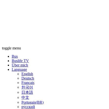
toggle menu
Bus
Buslife TV
Über mich
Language
English
Deutsch
Français
한국어
日本語
中文
Portugais(BR)
ру́сский