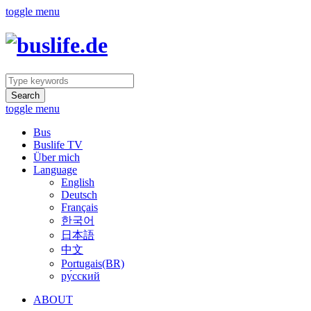
toggle menu
Search
toggle menu
Bus
Buslife TV
Über mich
Language
English
Deutsch
Français
한국어
日本語
中文
Portugais(BR)
ру́сский
ABOUT