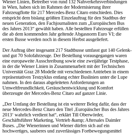
Wiener Linien, Betreiber von rund 132 Nahverkehrsverbindungen
in Wien, haben sich im Rahmen der Modernisierung ihrer
Fahrzeugflotte für 217 Mercedes-Benz Citaro entschieden. Dies
entspricht dem bislang größten Einzelauftrag für den Stadtbus der
neuen Generation, den Fachjournalisten zum „Europäischen Bus
des Jahres 2013“ gewählt haben. Alle bestellten Fahrzeuge erfüllen
die ab dem kommenden Jahr geltende Abgasnorm Euro VI; die
ersten Busse werden noch in diesem Herbst ausgeliefert.
Der Auftrag über insgesamt 217 Stadtbusse umfasst gut 140 Gelenk-
und gut 70 Solofahrzeuge. Der Bestellung vorausgegangen waren
eine europaweite Ausschreibung sowie eine zweijährige Testphase,
in der die Wiener Linien in Zusammenarbeit mit der Technischen
Universität Graz 28 Modelle mit verschiedenen Antrieben in einem
repräsentativen Testzyklus entlang echter Buslinien unter die Lupe
nahmen. In den daraus abgeleiteten Anforderungen an
Umweltfreundlichkeit, Geräuschentwicklung und Komfort
überzeugte der Mercedes-Benz Citaro auf ganzer Linie.
„Der Umfang der Bestellung ist ein weiterer Beleg dafür, dass der
neue Mercedes-Benz Citaro den Titel ‚Europäischer Bus des Jahres
2013‘ wahrlich verdient hat“, erklärt Till Oberwörder,
Geschäftsführer Marketing, Vertrieb &amp; Aftersales Daimler
Buses. „Die Wienerinnen und Wiener dürfen sich auf ein
hochwertiges, sauberes und zuverlässiges Fortbewegungsmittel