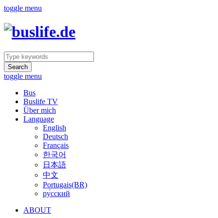
toggle menu
Search
toggle menu
Bus
Buslife TV
Über mich
Language
English
Deutsch
Français
한국어
日本語
中文
Portugais(BR)
ру́сский
ABOUT