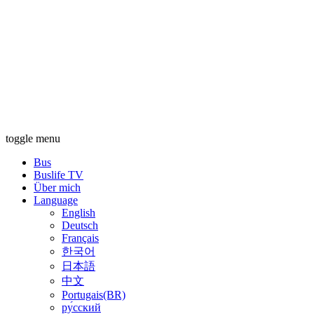
toggle menu
Bus
Buslife TV
Über mich
Language
English
Deutsch
Français
한국어
日本語
中文
Portugais(BR)
ру́сский