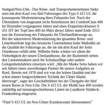
Stuttgart/Neu-Ulm - Das Reise- und Transportunternehmen Sieke
setzt mit dem Kauf von fünf Fahrzeugen des Typs S 415 UL die
konsequente Modernisierung ihres Fuhrparks fort. Nach der
Übernahme von insgesamt sechs Reisebussen der ComfortClass 400
im Dezember vergangenen Jahres und eines Doppelstockbusses S
431 DT der TopClass 400 im März dieses Jahres stand Ende 2012
nun die Erneuerung des Fuhrparks für Überlandfahrzeuge an.
Bei der sukzessiven Modernisierung der gesamten Reise- und
Linienbusflotte legt das hessische Unternehmen hohe Maßstäbe an
die Qualität der Fahrzeuge an, die sie mit dem Kauf der Setra
Omnibusse erfüllt sieht. Wilhelm Sieke schätzt vor allem die
Vielseitigkeit der neuen Überlandbusse, die der Busbetrieb neben
den Linieneinsätzen auch für Schulausflüge oder andere
Gelegenheitsfahrten einsetzen wird: „Mit der Marke Setra haben wir
seit Jahren einen zuverlässigen Partner für unsere Aufgaben an
Bord. Bereits seit 1978 sind wir von der hohen Qualität und der
schon immer fortgeschrittenen Technik der Ulmer Marke
überzeugt“, sagte der Geschäftsführer bei der Übergabe der fünf
neuen Busse in Neu‑Ulm. Die S 415 UL der MultiClass 400 werden
zukünftig auf neuausgeschriebenen Linien im Landkreis Waldeck-
Frankenberg eingesetzt.
“Fünf S 415 UL im Neu-Ulmer Kundencenter übernommen”